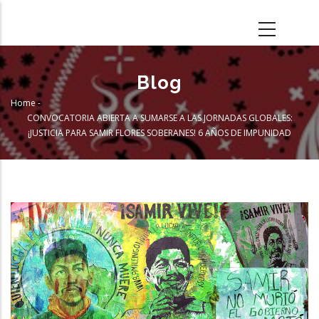
Skip
to
main
content
Blog
Home
-
Breadcrumb
CONVOCATORIA ABIERTA A SUMARSE A LAS JORNADAS GLOBALES:
¡JUSTICIA PARA SAMIR FLORES SOBERANES! 6 AÑOS DE IMPUNIDAD