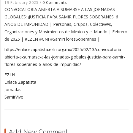
19 February 2025
/
0 Comments
CONVOCATORIA ABIERTA A SUMARSE A LAS JORNADAS
GLOBALES: ¡JUSTICIA PARA SAMIR FLORES SOBERANES! 6
AÑOS DE IMPUNIDAD | Personas, Grupos, Colectiv@s,
Organizaciones y Movimientos de México y el Mundo | Febrero
de 2025 | #EZLN #CNI #SamirFloresSoberanes |
https://enlacezapatista.ezln.org.mx/2025/02/13/convocatoria-
abierta-a-sumarse-a-las-jornadas-globales-justicia-para-samir-
flores-soberanes-6-anos-de-impunidad/
EZLN
Enlace Zapatista
Jornadas
SamirVive
Add New Comment