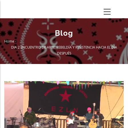
Skip
to
main
content
Blog
Home
-
Breadcrumb
DIA 2 ENCUENTRO DE ARTE, REBELDÍA Y RESISTENCIA HACIA EL DÍA
DESPUÉS