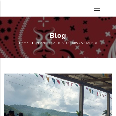
Skip
to
main
content
Blog
Home
-
EL CNI ANTE LA ACTUAL GUERRA CAPITALISTA
Breadcrumb