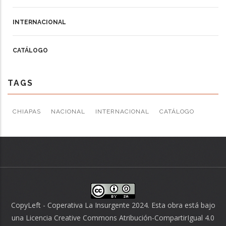
INTERNACIONAL
CATÁLOGO
TAGS
CHIAPAS
NACIONAL
INTERNACIONAL
CATÁLOGO
CopyLeft - Coperativa La Insurgente 2024. Esta obra está bajo
una
Licencia Creative Commons Atribución-CompartirIgual 4.0