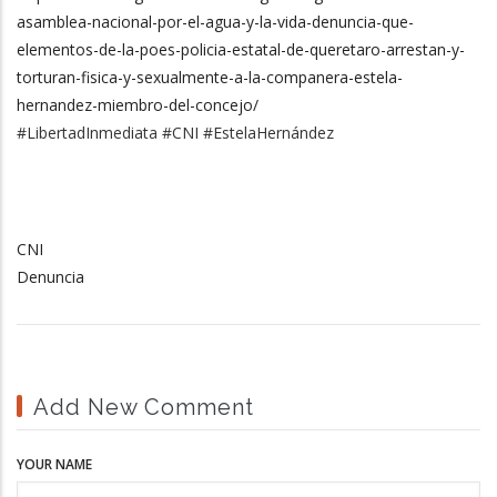
asamblea-nacional-por-el-agua-y-la-vida-denuncia-que-
elementos-de-la-poes-policia-estatal-de-queretaro-arrestan-y-
torturan-fisica-y-sexualmente-a-la-companera-estela-
hernandez-miembro-del-concejo/
#LibertadInmediata #CNI #EstelaHernández
CNI
Denuncia
Add New Comment
YOUR NAME