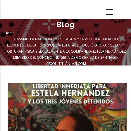
Skip
to
main
Blog
content
Home
-
Breadcrumb
LA ASAMBLEA NACIONAL POR EL AGUA Y LA VIDA DENUNCIA QUE
ELEMENTOS DE LA POES (POLICÍA ESTATAL DE QUERÉTARO) ARRESTAN Y
TORTURAN FÍSICA Y SEXUALMENTE A LA COMPAÑERA ESTELA HERNÁNDEZ
MIEMBRO DEL CONCEJO INDÍGENA DE GOBIERNO DE SANTIAGO
MEXQUITITLÁN, ASÍ COM