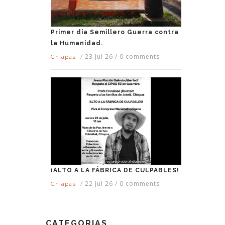
Primer día Semillero Guerra contra
la Humanidad.
/
23 Jul 26
/
0 comments
Chiapas
¡ALTO A LA FÁBRICA DE CULPABLES!
/
22 Jul 26
/
0 comments
Chiapas
CATEGORIAS