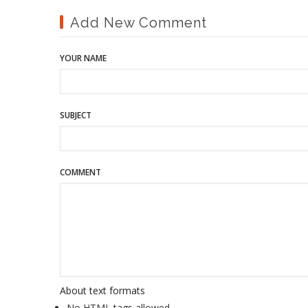
Add New Comment
YOUR NAME
SUBJECT
COMMENT
About text formats
No HTML tags allowed.