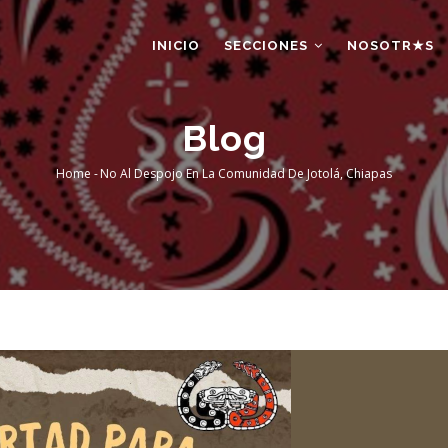
AIN
AVIGATION
INICIO
SECCIONES
NOSOTR★S
Blog
Home
-
No Al Despojo En La Comunidad De Jotolá, Chiapas
Breadcrumb