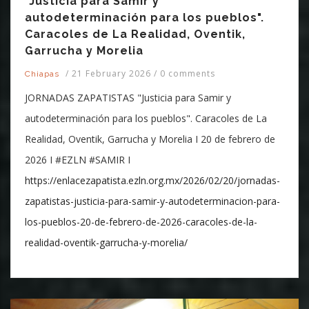
"Justicia para Samir y
autodeterminación para los pueblos".
Caracoles de La Realidad, Oventik,
Garrucha y Morelia
/
21 February 2026
/
0 comments
Chiapas
JORNADAS ZAPATISTAS "Justicia para Samir y
autodeterminación para los pueblos". Caracoles de La
Realidad, Oventik, Garrucha y Morelia I 20 de febrero de
2026 I #EZLN #SAMIR I
https://enlacezapatista.ezln.org.mx/2026/02/20/jornadas-
zapatistas-justicia-para-samir-y-autodeterminacion-para-
los-pueblos-20-de-febrero-de-2026-caracoles-de-la-
realidad-oventik-garrucha-y-morelia/