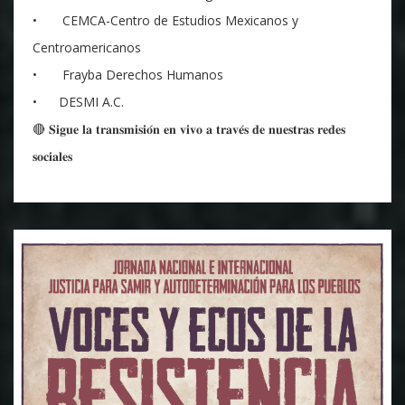
• CEMCA-Centro de Estudios Mexicanos y
Centroamericanos
• Frayba Derechos Humanos
• DESMI A.C.
🔴 𝐒𝐢𝐠𝐮𝐞 𝐥𝐚 𝐭𝐫𝐚𝐧𝐬𝐦𝐢𝐬𝐢𝐨́𝐧 𝐞𝐧 𝐯𝐢𝐯𝐨 𝐚 𝐭𝐫𝐚𝐯𝐞́𝐬 𝐝𝐞 𝐧𝐮𝐞𝐬𝐭𝐫𝐚𝐬 𝐫𝐞𝐝𝐞𝐬
𝐬𝐨𝐜𝐢𝐚𝐥𝐞𝐬