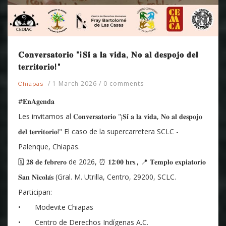
𝐂𝐨𝐧𝐯𝐞𝐫𝐬𝐚𝐭𝐨𝐫𝐢𝐨 "¡𝐒𝐢́ 𝐚 𝐥𝐚 𝐯𝐢𝐝𝐚, 𝐍𝐨 𝐚𝐥 𝐝𝐞𝐬𝐩𝐨𝐣𝐨 𝐝𝐞𝐥
𝐭𝐞𝐫𝐫𝐢𝐭𝐨𝐫𝐢𝐨!"
/
1 March 2026
/
0 comments
Chiapas
#𝐄𝐧𝐀𝐠𝐞𝐧𝐝𝐚
Les invitamos al 𝐂𝐨𝐧𝐯𝐞𝐫𝐬𝐚𝐭𝐨𝐫𝐢𝐨 "¡𝐒𝐢́ 𝐚 𝐥𝐚 𝐯𝐢𝐝𝐚, 𝐍𝐨 𝐚𝐥 𝐝𝐞𝐬𝐩𝐨𝐣𝐨
𝐝𝐞𝐥 𝐭𝐞𝐫𝐫𝐢𝐭𝐨𝐫𝐢𝐨!" El caso de la supercarretera SCLC -
Palenque, Chiapas.
🗓 𝟐𝟖 𝐝𝐞 𝐟𝐞𝐛𝐫𝐞𝐫𝐨 de 2026, ⏰ 𝟏𝟐:𝟎𝟎 𝐡𝐫𝐬., 📍 𝐓𝐞𝐦𝐩𝐥𝐨 𝐞𝐱𝐩𝐢𝐚𝐭𝐨𝐫𝐢𝐨
𝐒𝐚𝐧 𝐍𝐢𝐜𝐨𝐥𝐚́𝐬 (Gral. M. Utrilla, Centro, 29200, SCLC.
Participan:
• Modevite Chiapas
• Centro de Derechos Indígenas A.C.