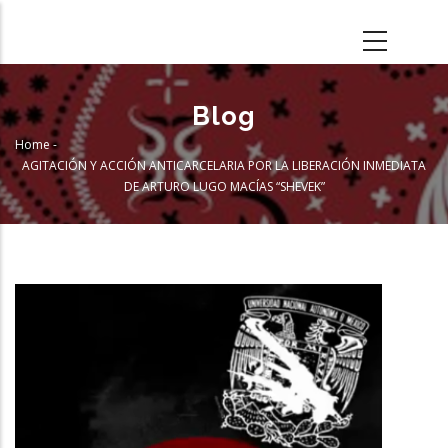
Skip
to
main
content
Blog
Home
-
Breadcrumb
AGITACIÓN Y ACCIÓN ANTICARCELARIA POR LA LIBERACIÓN INMEDIATA
DE ARTURO LUGO MACÍAS “SHEVEK”