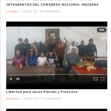
INTEGRANTES DEL CONGRESO NACIONAL INDÍGENA
/
25 Jul 26
/
0 comments
Chiapas
Libertad para Jesús Plácido y Francisco
/
23 Jul 26
/
0 comments
Nacional