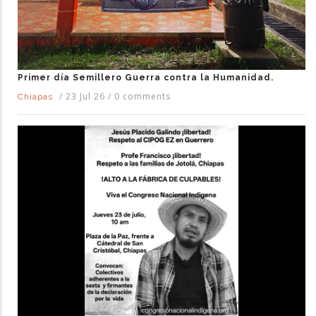
Primer día Semillero Guerra contra la Humanidad.
/
23 Jul 26
/
0 comments
Chiapas