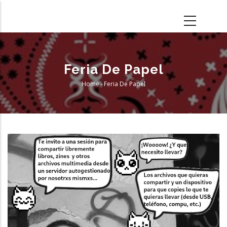
Skip
to
main
content
Feria De Papel
Home
-
Feria De Papel
Breadcrumb