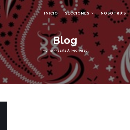
AIN
AVIGATION
INICIO
SECCIONES
NOSOTR★S
Blog
Home
-
Pásate Al Fediverso
Breadcrumb