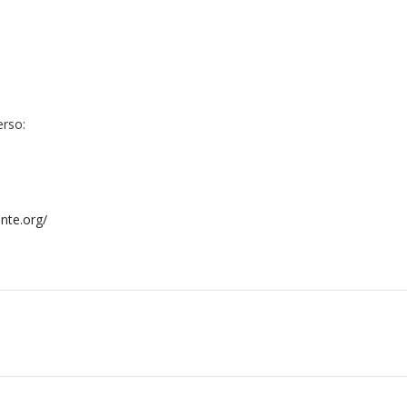
erso:
ente.org/