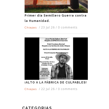
Primer día Semillero Guerra contra
la Humanidad.
/
23 Jul 26
/
0 comments
Chiapas
¡ALTO A LA FÁBRICA DE CULPABLES!
/
22 Jul 26
/
0 comments
Chiapas
CATEGORIAS