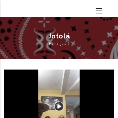
Skip
to
main
content
Jotolá
Home
-
Jotolá
Breadcrumb