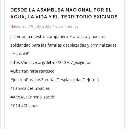
DESDE LA ASAMBLEA NACIONAL POR EL
AGUA, LA VIDA Y EL TERRITORIO EXIGIMOS
/
8 July 2026
/
0 comments
Nacional
¡Libertad a nuestro compañero Francisco y nuestra
solidaridad para las familias desplazadas y criminalizadas
de Jotolá!"
https://archive.org/details/260707_exigimos
#LibertadParaFrancisco
#JusticiaParaLasFamiliasDesplazasdasDeJotolá
#FábricaDeCulpables
#AltoALaCriminalización
#CNI #Chiapas