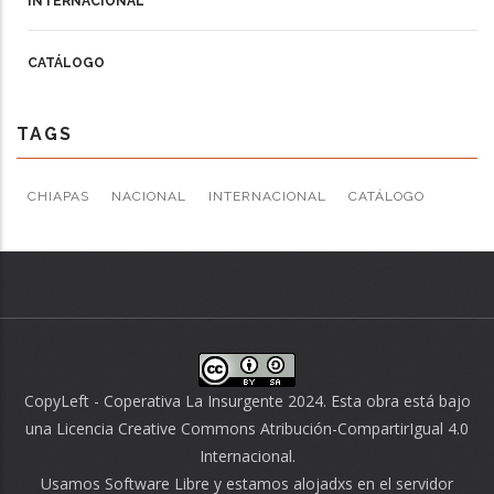
INTERNACIONAL
CATÁLOGO
TAGS
CHIAPAS
NACIONAL
INTERNACIONAL
CATÁLOGO
CopyLeft - Coperativa La Insurgente 2024. Esta obra está bajo
una
Licencia Creative Commons Atribución-CompartirIgual 4.0
Internacional
.
Usamos
Software Libre
y estamos alojadxs en el servidor