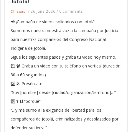
Jotolá!
/
26 June 2026
/
0 comments
Chiapas
📢 ¡Campaña de videos solidarios con Jotolá!
Sumemos nuestra nuestra voz a la campaña por Justicia
para nuestrxs compañerxs del Congreso Nacional
Indígena de Jotolá.
Sigue los siguientes pasos y graba tu video hoy mismo.
1️⃣ 📹 Graba un vídeo con tu teléfono en vertical (duración:
30 a 60 segundos).
2️⃣ 🎤 Preséntate:
“Soy [nombre] desde [ciudad/organización/territorio]…”
3️⃣ ❓ El “porqué”:
“…y me sumo a la exigencia de libertad para los
compañeros de Jotolá, criminalizados y desplazados por
defender su tierra.”