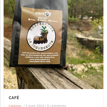
CAFÉ
/
5 June 2024
/
0 comments
Catálogo