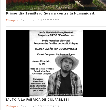
Primer día Semillero Guerra contra la Humanidad.
/
23 Jul 26
/
0 comments
Chiapas
¡ALTO A LA FÁBRICA DE CULPABLES!
/
22 Jul 26
/
0 comments
Chiapas