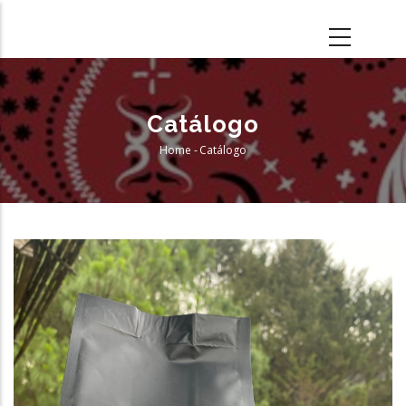
Skip
to
main
content
Catálogo
Home
-
Catálogo
Breadcrumb