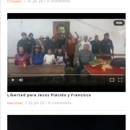
/
25 Jul 26
/
0 comments
Chiapas
Libertad para Jesús Plácido y Francisco
/
23 Jul 26
/
0 comments
Nacional