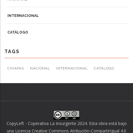
INTERNACIONAL
CATÁLOGO
TAGS
CHIAPAS
NACIONAL
INTERNACIONAL
CATÁLOGO
CopyLeft - Coperativa La Insurgente 2024. Esta obra está bajo
una
Licencia Creative Commons Atribución-CompartirIgual 4.0