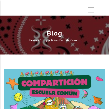
Skip
to
main
content
Blog
Home
-
Compartición Escuela Común
Breadcrumb