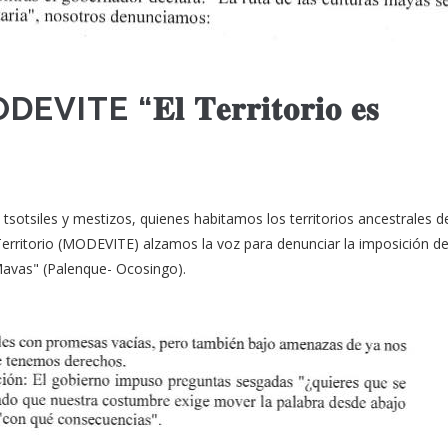
𝐄𝐥 𝐓𝐞𝐫𝐫𝐢𝐭𝐨𝐫𝐢𝐨 𝐞𝐬
 tsotsiles y mestizos, quienes habitamos los territorios ancestrales d
erritorio (MODEVITE) alzamos la voz para denunciar la imposición de
Mavas" (Palenque- Ocosingo).