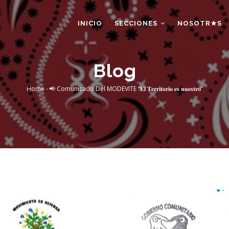
AIN
AVIGATION
INICIO
SECCIONES
NOSOTR★S
Blog
Home
-
📢 Comunicado Del MODEVITE “𝐄𝐥 𝐓𝐞𝐫𝐫𝐢𝐭𝐨𝐫𝐢𝐨 𝐞𝐬 𝐧𝐮𝐞𝐬𝐭𝐫𝐨”
Breadcrumb