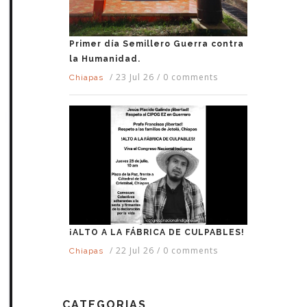
Primer día Semillero Guerra contra
la Humanidad.
/
23 Jul 26
/
0 comments
Chiapas
¡ALTO A LA FÁBRICA DE CULPABLES!
/
22 Jul 26
/
0 comments
Chiapas
CATEGORIAS