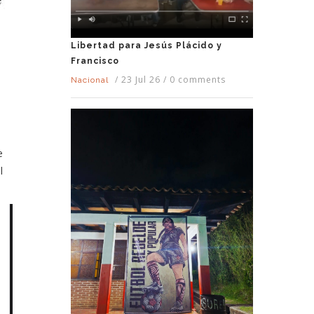
Libertad para Jesús Plácido y
Francisco
/
23 Jul 26
/
0 comments
Nacional
e
l