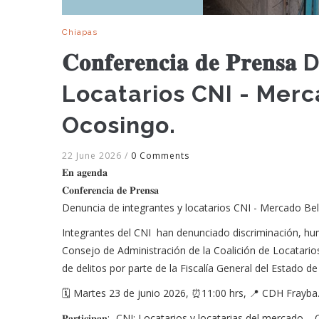
Chiapas
𝐂𝐨𝐧𝐟𝐞𝐫𝐞𝐧𝐜𝐢𝐚 𝐝𝐞 𝐏
Locatarios CNI - Merc
Ocosingo.
22 June 2026
/
0 Comments
𝐄𝐧 𝐚𝐠𝐞𝐧𝐝𝐚
𝐂𝐨𝐧𝐟𝐞𝐫𝐞𝐧𝐜𝐢𝐚 𝐝𝐞 𝐏𝐫𝐞𝐧𝐬𝐚
Denuncia de integrantes y locatarios CNI - Mercado B
Integrantes del CNI han denunciado discriminación, hum
Consejo de Administración de la Coalición de Locatario
de delitos por parte de la Fiscalía General del Estado de
🗓️ Martes 23 de junio 2026, ⏰11:00 hrs, 📍 CDH Frayba.
𝐏𝐚𝐫𝐭𝐢𝐜𝐢𝐩𝐚𝐧: -CNI; Locatarios y locatarias del mercado.