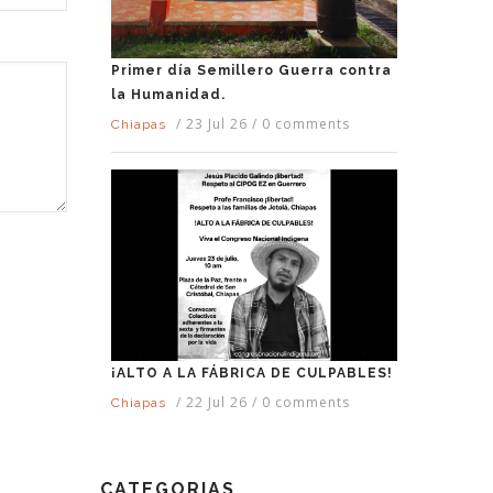
Primer día Semillero Guerra contra
la Humanidad.
/
23 Jul 26
/
0 comments
Chiapas
¡ALTO A LA FÁBRICA DE CULPABLES!
/
22 Jul 26
/
0 comments
Chiapas
CATEGORIAS