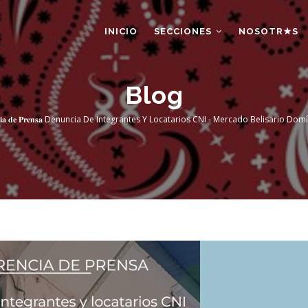
AIN
AVIGATION
INICIO
SECCIONES
NOSOTR★S
Blog
𝐫𝐞𝐧𝐜𝐢𝐚 𝐝𝐞 𝐏𝐫𝐞𝐧𝐬𝐚 Denuncia De Integrantes Y Locatarios CNI - Mercado Belisario 
crumb