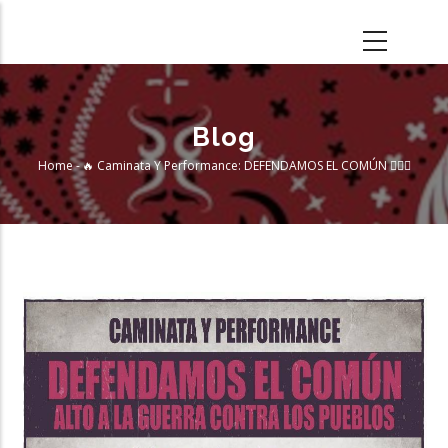
Skip
to
main
content
Blog
Home
-
🔥 Caminata Y Performance: DEFENDAMOS EL COMÚN ✊🏽🌱
Breadcrumb