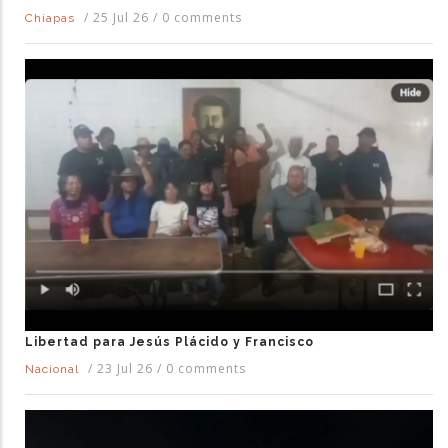
/
25 Jul 26
/
0 comments
Chiapas
Libertad para Jesús Plácido y Francisco
/
23 Jul 26
/
0 comments
Nacional