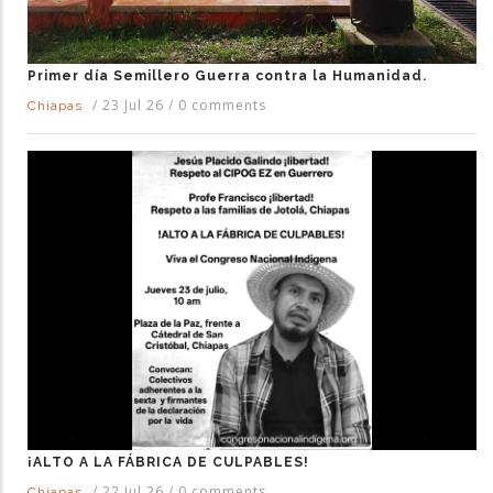
Primer día Semillero Guerra contra la Humanidad.
/
23 Jul 26
/
0 comments
Chiapas
¡ALTO A LA FÁBRICA DE CULPABLES!
/
22 Jul 26
/
0 comments
Chiapas