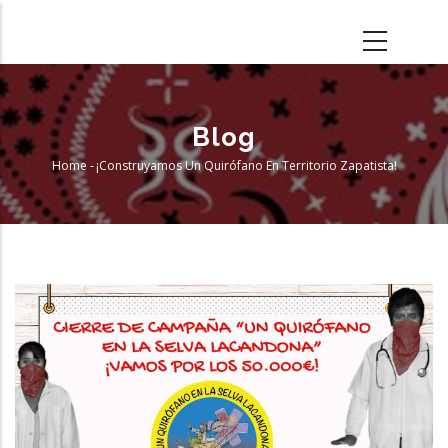
Skip
to
main
content
Blog
Home
-
¡Construyamos Un Quirófano En Territorio Zapatista!
Breadcrumb