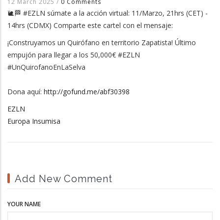
12 March 2025
/
0 Comments
🐌🏁 #EZLN súmate a la acción virtual: 11/Marzo, 21hrs (CET) -
14hrs (CDMX) Comparte este cartel con el mensaje:
¡Construyamos un Quirófano en territorio Zapatista! Último
empujón para llegar a los 50,000€ #EZLN
#UnQuirofanoEnLaSelva
Dona aquí:
http://gofund.me/abf30398
EZLN
Europa Insumisa
Add New Comment
YOUR NAME