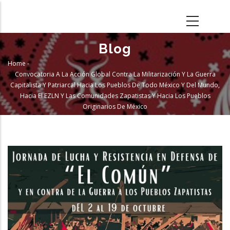
Skip
to
main
content
Blog
Home
-
Breadcrumb
Convocatoria A La Acción Global Contra La Militarización Y La Guerra
Capitalista Y Patriarcal Hacia Los Pueblos De Todo México Y Del Mundo,
Hacia El EZLN Y Las Comunidades Zapatistas Y Hacia Los Pueblos
Originarios De México