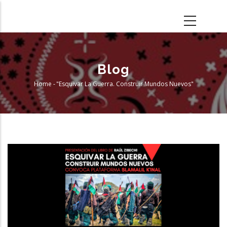
Skip
to
main
content
Blog
Home
-
"Esquivar La Guerra. Construir Mundos Nuevos"
Breadcrumb