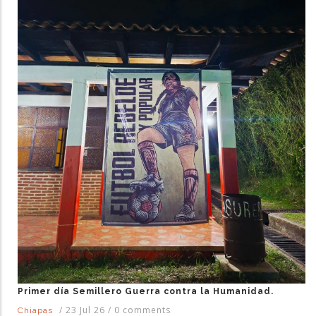
Primer día Semillero Guerra contra la Humanidad.
/
23 Jul 26
/
0 comments
Chiapas