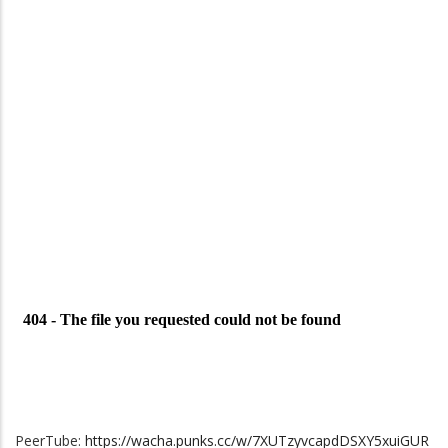
PeerTube:
https://wacha.punks.cc/w/7XUTzyvcapdDSXY5xuiGUR