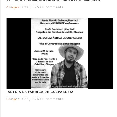
Primer día Semillero Guerra contra la Humanidad.
/
23 Jul 26
/
0 comments
Chiapas
¡ALTO A LA FÁBRICA DE CULPABLES!
/
22 Jul 26
/
0 comments
Chiapas