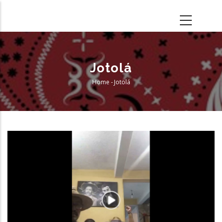
Skip
to
main
content
Jotolá
Home
-
Jotolá
Breadcrumb