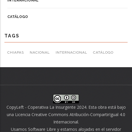
INTERNACIONAL
CATÁLOGO
TAGS
CHIAPAS
NACIONAL
INTERNACIONAL
CATÁLOGO
CopyLeft - Coperativa La Insurgente 2024. Esta obra está bajo
una
Licencia Creative Commons Atribución-CompartirIgual 4.0
Internacional
.
Usamos
Software Libre
y estamos alojadxs en el servidor