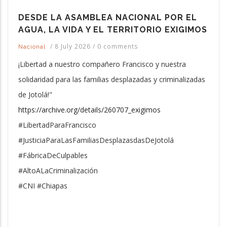
DESDE LA ASAMBLEA NACIONAL POR EL
AGUA, LA VIDA Y EL TERRITORIO EXIGIMOS
/
8 July 2026
/
0 comments
Nacional
¡Libertad a nuestro compañero Francisco y nuestra
solidaridad para las familias desplazadas y criminalizadas
de Jotolá!"
https://archive.org/details/260707_exigimos
#LibertadParaFrancisco
#JusticiaParaLasFamiliasDesplazasdasDeJotolá
#FábricaDeCulpables
#AltoALaCriminalización
#CNI #Chiapas