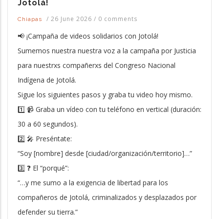
Jotolá!
/
26 June 2026
/
0 comments
Chiapas
📢 ¡Campaña de videos solidarios con Jotolá!
Sumemos nuestra nuestra voz a la campaña por Justicia
para nuestrxs compañerxs del Congreso Nacional
Indígena de Jotolá.
Sigue los siguientes pasos y graba tu video hoy mismo.
1️⃣ 📹 Graba un vídeo con tu teléfono en vertical (duración:
30 a 60 segundos).
2️⃣ 🎤 Preséntate:
“Soy [nombre] desde [ciudad/organización/territorio]…”
3️⃣ ❓ El “porqué”:
“…y me sumo a la exigencia de libertad para los
compañeros de Jotolá, criminalizados y desplazados por
defender su tierra.”