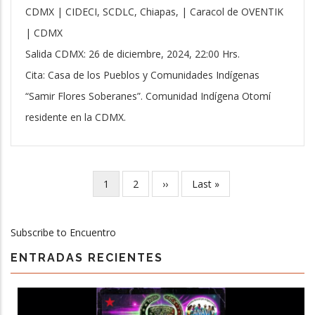
CDMX | CIDECI, SCDLC, Chiapas, | Caracol de OVENTIK
| CDMX
Salida CDMX: 26 de diciembre, 2024, 22:00 Hrs.
Cita: Casa de los Pueblos y Comunidades Indígenas
“Samir Flores Soberanes”. Comunidad Indígena Otomí
residente en la CDMX.
Current
1
Page
2
Next
››
Last
Last »
Pagination
page
page
page
Subscribe to Encuentro
ENTRADAS RECIENTES