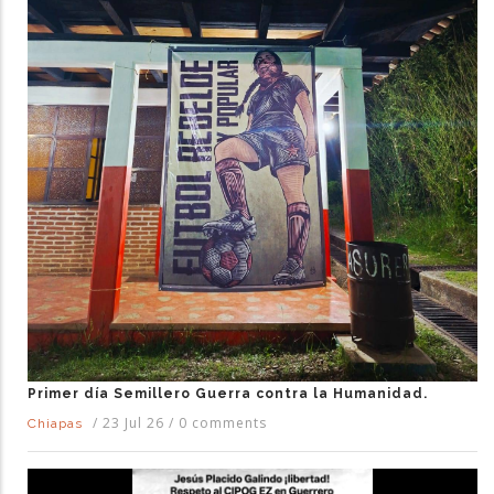
Primer día Semillero Guerra contra la Humanidad.
/
23 Jul 26
/
0 comments
Chiapas