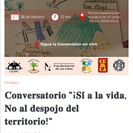
Chiapas
𝐂𝐨𝐧𝐯𝐞𝐫𝐬𝐚𝐭𝐨𝐫𝐢𝐨 "¡𝐒𝐢́ 𝐚 𝐥𝐚 𝐯𝐢𝐝𝐚,
𝐍𝐨 𝐚𝐥 𝐝𝐞𝐬𝐩𝐨𝐣𝐨 𝐝𝐞𝐥
𝐭𝐞𝐫𝐫𝐢𝐭𝐨𝐫𝐢𝐨!"