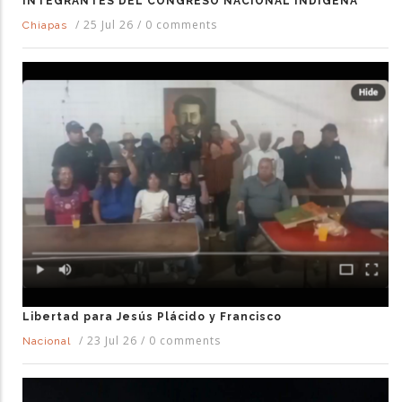
INTEGRANTES DEL CONGRESO NACIONAL INDÍGENA
/
25 Jul 26
/
0 comments
Chiapas
Libertad para Jesús Plácido y Francisco
/
23 Jul 26
/
0 comments
Nacional