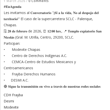
1 March 2026
/
0 Comments
#𝐄𝐧𝐀𝐠𝐞𝐧𝐝𝐚
Les invitamos al 𝐂𝐨𝐧𝐯𝐞𝐫𝐬𝐚𝐭𝐨𝐫𝐢𝐨 "¡𝐒𝐢́ 𝐚 𝐥𝐚 𝐯𝐢𝐝𝐚, 𝐍𝐨 𝐚𝐥 𝐝𝐞𝐬𝐩𝐨𝐣𝐨 𝐝𝐞𝐥
𝐭𝐞𝐫𝐫𝐢𝐭𝐨𝐫𝐢𝐨!" El caso de la supercarretera SCLC - Palenque,
Chiapas.
🗓 𝟐𝟖 𝐝𝐞 𝐟𝐞𝐛𝐫𝐞𝐫𝐨 de 2026, ⏰ 𝟏𝟐:𝟎𝟎 𝐡𝐫𝐬., 📍 𝐓𝐞𝐦𝐩𝐥𝐨 𝐞𝐱𝐩𝐢𝐚𝐭𝐨𝐫𝐢𝐨 𝐒𝐚𝐧
𝐍𝐢𝐜𝐨𝐥𝐚́𝐬 (Gral. M. Utrilla, Centro, 29200, SCLC.
Participan:
• Modevite Chiapas
• Centro de Derechos Indígenas A.C.
• CEMCA-Centro de Estudios Mexicanos y
Centroamericanos
• Frayba Derechos Humanos
• DESMI A.C.
🔴 𝐒𝐢𝐠𝐮𝐞 𝐥𝐚 𝐭𝐫𝐚𝐧𝐬𝐦𝐢𝐬𝐢𝐨́𝐧 𝐞𝐧 𝐯𝐢𝐯𝐨 𝐚 𝐭𝐫𝐚𝐯𝐞́𝐬 𝐝𝐞 𝐧𝐮𝐞𝐬𝐭𝐫𝐚𝐬 𝐫𝐞𝐝𝐞𝐬 𝐬𝐨𝐜𝐢𝐚𝐥𝐞𝐬
CDH Frayba
Desmi
Modevite