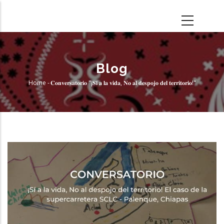
Skip
to
main
content
Blog
Home
-
𝐂𝐨𝐧𝐯𝐞𝐫𝐬𝐚𝐭𝐨𝐫𝐢𝐨 "¡𝐒𝐢́ 𝐚 𝐥𝐚 𝐯𝐢𝐝𝐚, 𝐍𝐨 𝐚𝐥 𝐝𝐞𝐬𝐩𝐨𝐣𝐨 𝐝𝐞𝐥 𝐭𝐞𝐫𝐫𝐢𝐭𝐨𝐫𝐢𝐨!"
Breadcrumb