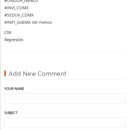
#ONUDH_México
#INVI_CDMX
#SEDUV_CDMX
#INPI_GobMX Ver menos
CNI
Represión
Add New Comment
YOUR NAME
SUBJECT