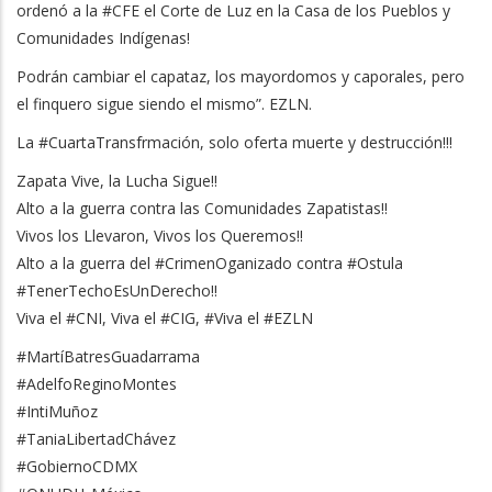
ordenó a la #CFE el Corte de Luz en la Casa de los Pueblos y
Comunidades Indígenas!
Podrán cambiar el capataz, los mayordomos y caporales, pero
el finquero sigue siendo el mismo”. EZLN.
La #CuartaTransfrmación, solo oferta muerte y destrucción!!!
Zapata Vive, la Lucha Sigue!!
Alto a la guerra contra las Comunidades Zapatistas!!
Vivos los Llevaron, Vivos los Queremos!!
Alto a la guerra del #CrimenOganizado contra #Ostula
#TenerTechoEsUnDerecho!!
Viva el #CNI, Viva el #CIG, #Viva el #EZLN
#MartíBatresGuadarrama
#AdelfoReginoMontes
#IntiMuñoz
#TaniaLibertadChávez
#GobiernoCDMX