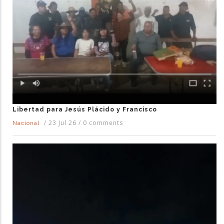
Libertad para Jesús Plácido y Francisco
/
23 Jul 26
/
0 comments
Nacional