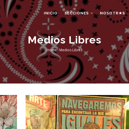
AIN
AVIGATION
INICIO
SECCIONES
NOSOTR★S
Medios Libres
Home
-
Medios Libres
Breadcrumb