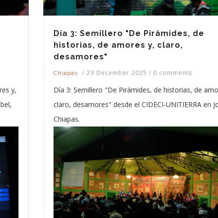
Día 3: Semillero "De Pirámides, de
historias, de amores y, claro,
desamores"
/
29 December 2025
/
0 comments
Chiapas
Día 3: Semillero "De Pirámides, de historias, de amo
res y,
claro, desamores" desde el CIDECI-UNITIERRA en Jo
bel,
Chiapas.