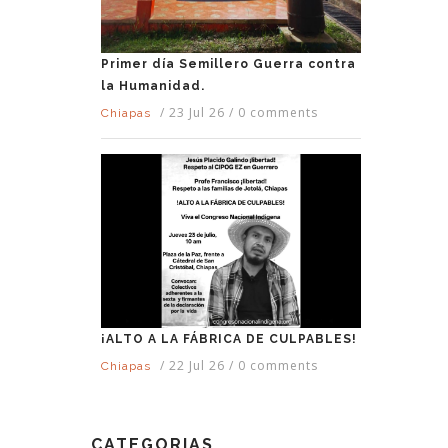
Primer día Semillero Guerra contra
la Humanidad.
/
23 Jul 26
/
0 comments
Chiapas
¡ALTO A LA FÁBRICA DE CULPABLES!
/
22 Jul 26
/
0 comments
Chiapas
CATEGORIAS