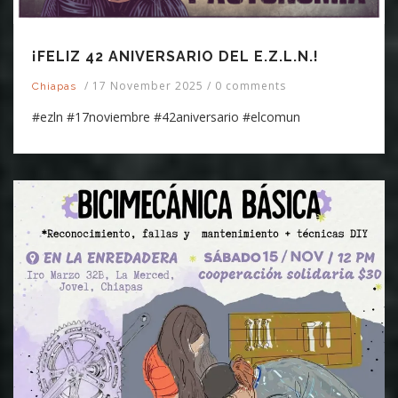
¡FELIZ 42 ANIVERSARIO DEL E.Z.L.N.!
/
17 November 2025
/
0 comments
Chiapas
#ezln #17noviembre #42aniversario #elcomun