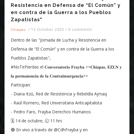
Resistencia en Defensa de “El Común” y
en contra de la Guerra a los Pueblos
Zapatistas"
/
15 October 2025
/
0 comments
Chiapas
Dentro de las "Jornada de Lucha y Resistencia en
Defensa de “El Común” y en contra de la Guerra a los
Pueblos Zapatistas",
#NoTePierdas el 𝐂𝐨𝐧𝐯𝐞𝐫𝐬𝐚𝐭𝐨𝐫𝐢𝐨 𝐅𝐫𝐚𝐲𝐛𝐚 <<𝐂𝐡𝐢𝐚𝐩𝐚𝐬, 𝐄𝐙𝐋𝐍 𝐲
𝐥𝐚 𝐩𝐞𝐫𝐦𝐚𝐧𝐞𝐧𝐜𝐢𝐚 𝐝𝐞 𝐥𝐚 𝐂𝐨𝐧𝐭𝐫𝐚𝐢𝐧𝐬𝐮𝐫𝐠𝐞𝐧𝐜𝐢𝐚>>
Participan:
- Diana Itzú, Red de Resistencia y Rebeldía Ajmaq
- Raúl Romero, Red Universitaria Anticapitalista
- Pedro Faro, Frayba Derechos Humanos
🗓️ 14 de octubre, 🕣 11 hrs
🔴 En vivo a través de @CdhFrayba y en