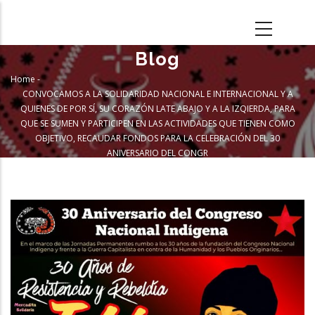
Skip
to
main
Blog
content
Home
-
Breadcrumb
CONVOCAMOS A LA SOLIDARIDAD NACIONAL E INTERNACIONAL Y A
QUIENES DE POR SÍ, SU CORAZÓN LATE ABAJO Y A LA IZQIERDA, PARA
QUE SE SUMEN Y PARTICIPEN EN LAS ACTIVIDADES QUE TIENEN COMO
OBJETIVO, RECAUDAR FONDOS PARA LA CELEBRACIÓN DEL 30
ANIVERSARIO DEL CONGR