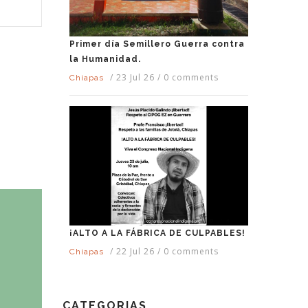
Primer día Semillero Guerra contra
la Humanidad.
/
23 Jul 26
/
0 comments
Chiapas
¡ALTO A LA FÁBRICA DE CULPABLES!
/
22 Jul 26
/
0 comments
Chiapas
CATEGORIAS