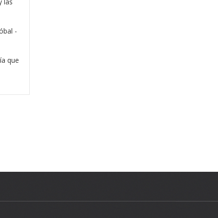
 las
óbal -
ía que