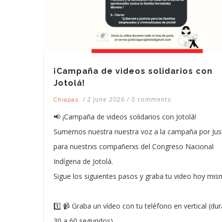
¡Campaña de videos solidarios con
Jotolá!
/
2 June 2026
/
0 comments
Chiapas
📢 ¡Campaña de videos solidarios con Jotolá!
Sumemos nuestra nuestra voz a la campaña por Just
para nuestrxs compañerxs del Congreso Nacional
Indígena de Jotolá.
Sigue los siguientes pasos y graba tu video hoy mis
1️⃣ 📹 Graba un vídeo con tu teléfono en vertical (dur
30 a 60 segundos).