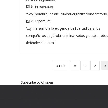
2️⃣ 🎤 Preséntate:
“Soy [nombre] desde [ciudad/organización/territorio
3️⃣ ❓ El “porqué”:
“…y me sumo a la exigencia de libertad para los
compañeros de Jotolá, criminalizados y desplazados
defender su tierra.”
First
« First
Previous
‹‹
Page
1
Page
2
Cu
3
Pagination
page
page
pa
Subscribe to Chiapas