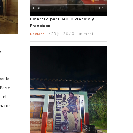
Libertad para Jesús Plácido y
Francisco
/
23 Jul 26
/
0 comments
Nacional
e
ar la
 Parte
 el
umanos
-