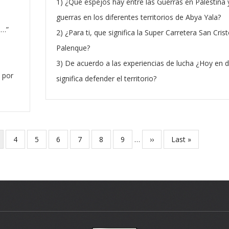
1) ¿Qué espejos hay entre las Guerras en Palestina y
guerras en los diferentes territorios de Abya Yala?
]…”
2) ¿Para ti, que significa la Super Carretera San Crist
Palenque?
3) De acuerdo a las experiencias de lucha ¿Hoy en d
 por
significa defender el territorio?
rrent
Page
4
Page
5
Page
6
Page
7
Page
8
Page
9
…
Next
››
Last
Last »
ge
page
page