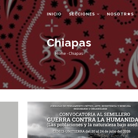
AIN
AVIGATION
INICIO
SECCIONES
NOSOTR★S
Chiapas
Home
-
Chiapas
Breadcrumb