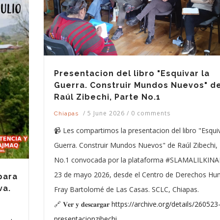
Presentacion del libro "Esquivar la
Guerra. Construir Mundos Nuevos" d
Raúl Zibechi, Parte No.1
/
5 June 2026
/
0 comments
Chiapas
📹 Les compartimos la presentacion del libro "Esquiv
Guerra. Construir Mundos Nuevos" de Raúl Zibechi,
No.1 convocada por la plataforma #SLAMALILKINAL
23 de mayo 2026, desde el Centro de Derechos H
para
va.
Fray Bartolomé de Las Casas. SCLC, Chiapas.
🔗 𝐕𝐞𝐫 𝐲 𝐝𝐞𝐬𝐜𝐚𝐫𝐠𝐚𝐫
https://archive.org/details/260523
presentacionzibechi