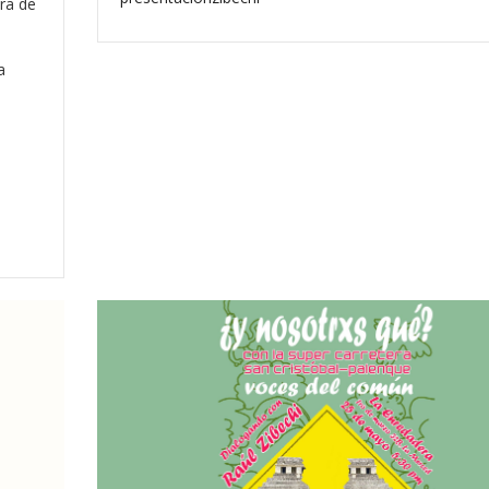
bra de
a