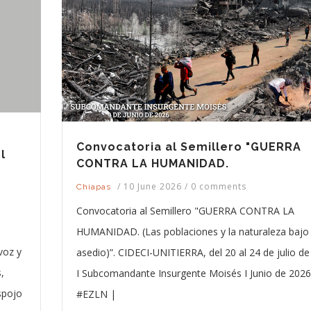
Convocatoria al Semillero "GUERRA
l
CONTRA LA HUMANIDAD.
/
10 June 2026
/
0 comments
A
Chiapas
Convocatoria al Semillero "GUERRA CONTRA LA
HUMANIDAD. (Las poblaciones y la naturaleza bajo
voz y
asedio)”. CIDECI-UNITIERRA, del 20 al 24 de julio d
,
I Subcomandante Insurgente Moisés I Junio de 2026
spojo
#EZLN |