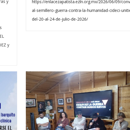
ras y
https://enlacezapatista.ezln.org.mx/2026/06/09/con
al-semillero-guerra-contra-la-humanidad-cideci-uniti
del-20-al-24-de-julio-de-2026/
s
EL
EZ y