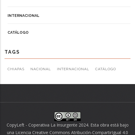
INTERNACIONAL
CATÁLOGO
TAGS
CHIAPAS
NACIONAL
INTERNACIONAL
CATÁLOGO
CopyLeft - Coperativa La Insurgente 2024. Esta obra está bajo
una
Licencia Creative Commons Atribución-CompartirIgual 4.0