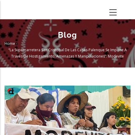
Skip
to
main
content
Blog
Home
-
Breadcrumb
“La Supercarretera San Cristóbal De Las Casas-Palenque Se Impone A
Través De Hostigamiento, Amenazas Y Manipulaciones”: Modevite