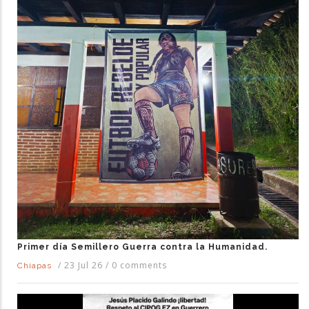
Primer día Semillero Guerra contra la Humanidad.
/
23 Jul 26
/
0 comments
Chiapas