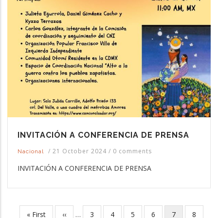
INVITACIÓN A CONFERENCIA DE PRENSA
/
21 October 2024
/
0 comments
Nacional
INVITACIÓN A CONFERENCIA DE PRENSA
First
« First
Previous
‹‹
…
Page
3
Page
4
Page
5
Page
6
Current
7
Page
8