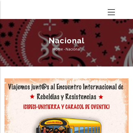
Skip
to
main
content
Nacional
Home
-
Nacional
Breadcrumb