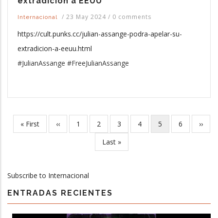
extradición a EEUU
/
23 May 2024
/
0 comments
Internacional
https://cult.punks.cc/julian-assange-podra-apelar-su-
extradicion-a-eeuu.html
#JulianAssange #FreeJulianAssange
First
« First
Previous
‹‹
Page
1
Page
2
Page
3
Page
4
Current
5
Page
6
Next
››
Pagination
page
page
page
page
Last
Last »
page
Subscribe to Internacional
ENTRADAS RECIENTES