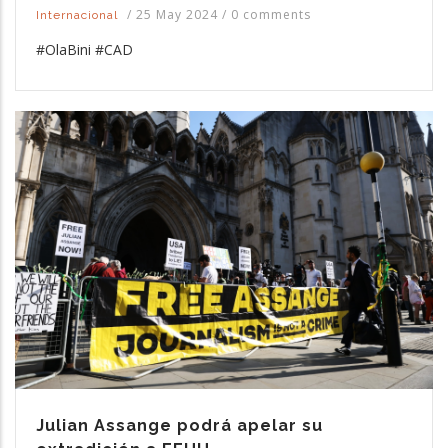
/
25 May 2024
/
0 comments
Internacional
#OlaBini #CAD
Julian Assange podrá apelar su