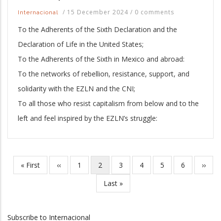
/
15 December 2024
/
0 comments
Internacional
To the Adherents of the Sixth Declaration and the
Declaration of Life in the United States;
To the Adherents of the Sixth in Mexico and abroad:
To the networks of rebellion, resistance, support, and
solidarity with the EZLN and the CNI;
To all those who resist capitalism from below and to the
left and feel inspired by the EZLN’s struggle:
First
« First
Previous
‹‹
Page
1
Current
2
Page
3
Page
4
Page
5
Page
6
Next
››
Pagination
page
page
page
page
Last
Last »
page
Subscribe to Internacional