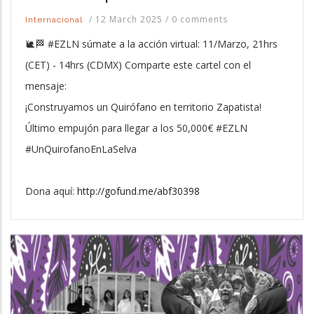
/
12 March 2025
/
0 comments
Internacional
🐌🏁 #EZLN súmate a la acción virtual: 11/Marzo, 21hrs
(CET) - 14hrs (CDMX) Comparte este cartel con el
mensaje:
¡Construyamos un Quirófano en territorio Zapatista!
Último empujón para llegar a los 50,000€ #EZLN
#UnQuirofanoEnLaSelva
Dona aquí:
http://gofund.me/abf30398