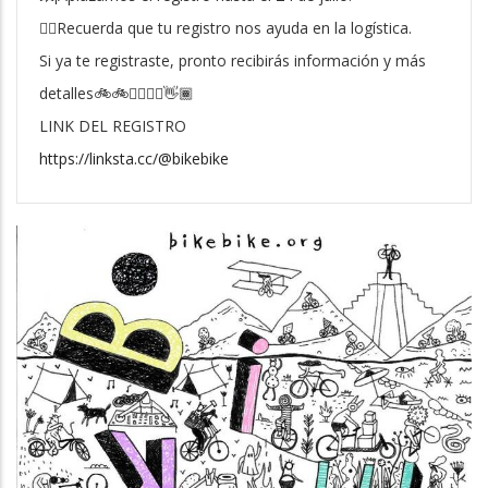
👉🏾Recuerda que tu registro nos ayuda en la logística.
Si ya te registraste, pronto recibirás información y más
detalles🚲🚲🏴‍☠️🏴‍☠️👋🏾
LINK DEL REGISTRO
https://linksta.cc/@bikebike