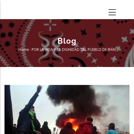
Skip
to
main
content
Blog
Home
-
POR LA VIDA Y LA DIGNIDAD DEL PUEBLO DE IRÁN
Breadcrumb