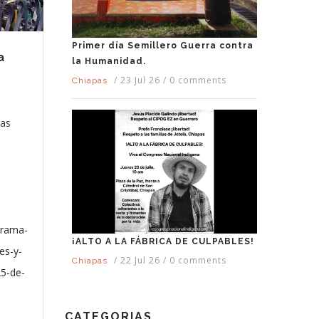
Primer día Semillero Guerra contra
a
la Humanidad.
/
23 Jul 26
/
0 comments
Chiapas
Las
grama-
¡ALTO A LA FÁBRICA DE CULPABLES!
es-y-
/
22 Jul 26
/
0 comments
Chiapas
25-de-
CATEGORIAS