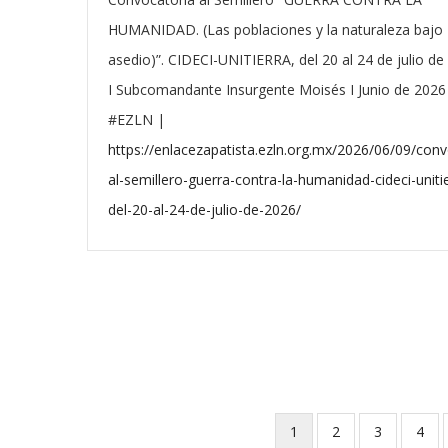
HUMANIDAD. (Las poblaciones y la naturaleza bajo
asedio)”. CIDECI-UNITIERRA, del 20 al 24 de julio de
I Subcomandante Insurgente Moisés I Junio de 2026
#EZLN |
https://enlacezapatista.ezln.org.mx/2026/06/09/conv
al-semillero-guerra-contra-la-humanidad-cideci-uniti
del-20-al-24-de-julio-de-2026/
Current
1
Page
2
Page
3
Pag
4
Pagination