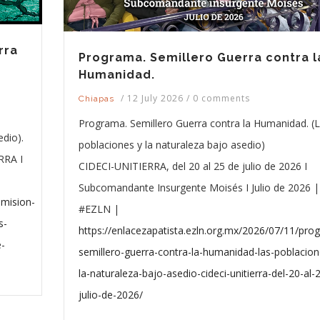
rra
Programa. Semillero Guerra contra l
Humanidad.
/
12 July 2026
/
0 comments
Chiapas
Programa. Semillero Guerra contra la Humanidad. (
dio).
poblaciones y la naturaleza bajo asedio)
RRA I
CIDECI-UNITIERRA, del 20 al 25 de julio de 2026 I
Subcomandante Insurgente Moisés I Julio de 2026 |
smision-
#EZLN |
s-
https://enlacezapatista.ezln.org.mx/2026/07/11/pro
e-
semillero-guerra-contra-la-humanidad-las-poblacion
la-naturaleza-bajo-asedio-cideci-unitierra-del-20-al-
julio-de-2026/