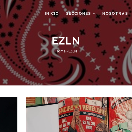
AIN
AVIGATION
INICIO
SECCIONES
NOSOTR★S
EZLN
Home
-
EZLN
Breadcrumb