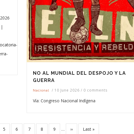
 2026
 |
ocatoria-
erra-
NO AL MUNDIAL DEL DESPOJO Y LA
GUERRA
/
10 June 2026
/
0 comments
Nacional
Vía: Congreso Nacional Indígena
e
Page
5
Page
6
Page
7
Page
8
Page
9
…
Next
››
Last
Last »