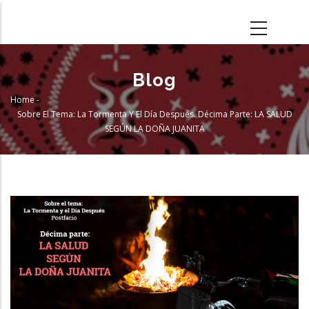
Skip
to
main
content
Blog
Home
-
Breadcrumb
Sobre El Tema: La Tormenta Y El Día Después. Décima Parte: LA SALUD
SEGÚN LA DOÑA JUANITA