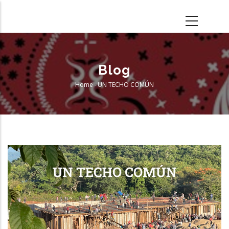
Skip
to
main
content
Blog
Home
-
UN TECHO COMÚN
Breadcrumb