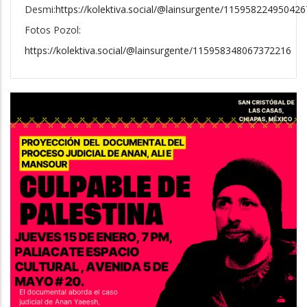
Desmi:
https://kolektiva.social/@lainsurgente/11595822495042
Fotos Pozol:
https://kolektiva.social/@lainsurgente/115958348067372216