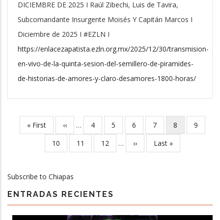
DICIEMBRE DE 2025 I Raúl Zibechi, Luis de Tavira,
Subcomandante Insurgente Moisés Y Capitán Marcos I
Diciembre de 2025 I #EZLN I
https://enlacezapatista.ezln.org.mx/2025/12/30/transmision-
en-vivo-de-la-quinta-sesion-del-semillero-de-piramides-
de-historias-de-amores-y-claro-desamores-1800-horas/
First
« First
Previous
‹‹
…
Page
4
Page
5
Page
6
Page
7
Current
8
Page
9
Pagination
page
page
page
Page
10
Page
11
Page
12
…
Next
››
Last
Last »
page
page
Subscribe to Chiapas
ENTRADAS RECIENTES