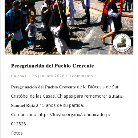
𝐏𝐞𝐫𝐞𝐠𝐫𝐢𝐧𝐚𝐜𝐢𝐨́𝐧 𝐝𝐞𝐥 𝐏𝐮𝐞𝐛𝐥𝐨 𝐂𝐫𝐞𝐲𝐞𝐧𝐭𝐞
/
26 January 2026
/
0 comments
Chiapas
𝐏𝐞𝐫𝐞𝐠𝐫𝐢𝐧𝐚𝐜𝐢𝐨́𝐧 𝐝𝐞𝐥 𝐏𝐮𝐞𝐛𝐥𝐨 𝐂𝐫𝐞𝐲𝐞𝐧𝐭𝐞 de la Diócesis de San
Cristóbal de las Casas, Chiapas para rememorar a 𝐉𝐭𝐚𝐭𝐢𝐜
𝐒𝐚𝐦𝐮𝐞𝐥 𝐑𝐮𝐢́𝐳 a 15 años de su partida.
Comunicado:
https://frayba.org.mx/conunicado-pc-
012526
Fotos