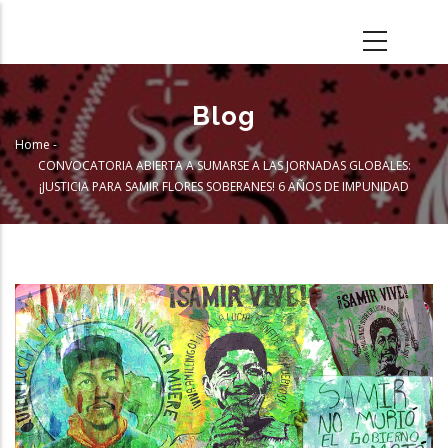
Skip
to
main
content
Blog
Home
-
Breadcrumb
CONVOCATORIA ABIERTA A SUMARSE A LAS JORNADAS GLOBALES:
¡JUSTICIA PARA SAMIR FLORES SOBERANES! 6 AÑOS DE IMPUNIDAD