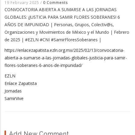
19 February 2025
/
0 Comments
CONVOCATORIA ABIERTA A SUMARSE A LAS JORNADAS
GLOBALES: ¡JUSTICIA PARA SAMIR FLORES SOBERANES! 6
AÑOS DE IMPUNIDAD | Personas, Grupos, Colectiv@s,
Organizaciones y Movimientos de México y el Mundo | Febrero
de 2025 | #EZLN #CNI #SamirFloresSoberanes |
https://enlacezapatista.ezln.org.mx/2025/02/13/convocatoria-
abierta-a-sumarse-a-las-jornadas-globales-justicia-para-samir-
flores-soberanes-6-anos-de-impunidad/
EZLN
Enlace Zapatista
Jornadas
SamirVive
Add New Comment