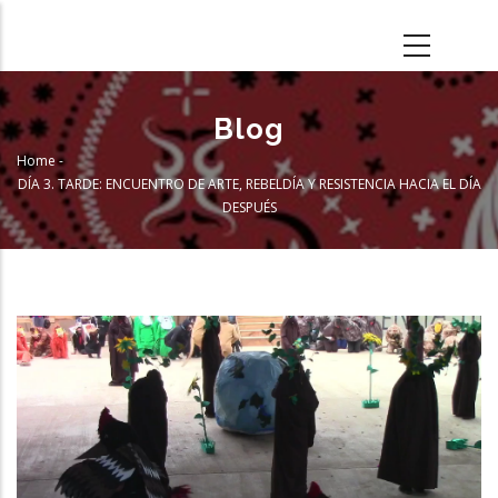
Skip
to
main
content
Blog
Home
-
Breadcrumb
DÍA 3. TARDE: ENCUENTRO DE ARTE, REBELDÍA Y RESISTENCIA HACIA EL DÍA
DESPUÉS