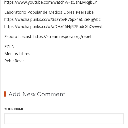
https://www.youtube.com/watch?v=zGshLMxgbEY
Laboratorio Popular de Medios Libres PeerTube:
https://wacha.punks.cc/w/3szYpvP76px4aC2ePjgVbc
https://wacha.punks.cc/w/aDHx66NjR7RudcXhQwvwLj
Espora Icecast:
https://stream.espora.org/rebel
EZLN
Medios Libres
RebelRevel
Add New Comment
YOUR NAME