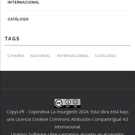
INTERNACIONAL
CATÁLOGO
TAGS
CHIAPAS
NACIONAL
INTERNACIONAL
CATÁLOGO
CopyLeft - Coperativa La Insurgente 2024. Esta obra está bajo
una
Licencia Creative Commons Atribución-CompartirIgual 4.0
Internacional
.
Usamos
Software Libre
y estamos alojadxs en el servidor